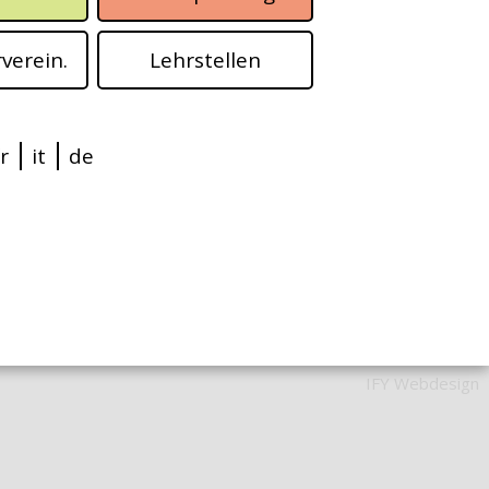
verein.
Lehrstellen
fr
it
de
IFY Webdesign