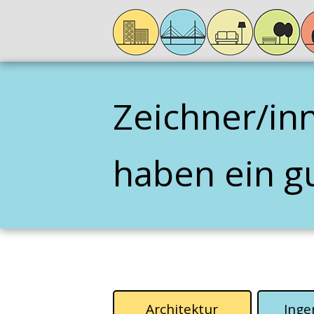
Zeichner/in
haben ein g
Architektur
Inge