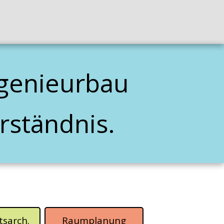
ngenieurbau
rständnis.
tsarch.
Raumplanung